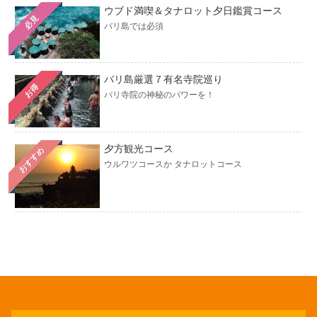
ウブド満喫＆タナロット夕日鑑賞コース
必見
バリ島では必須
バリ島厳選７有名寺院巡り
お得
バリ寺院の神秘のパワーを！
夕方観光コース
おすすめ
ウルワツコースか タナロットコース