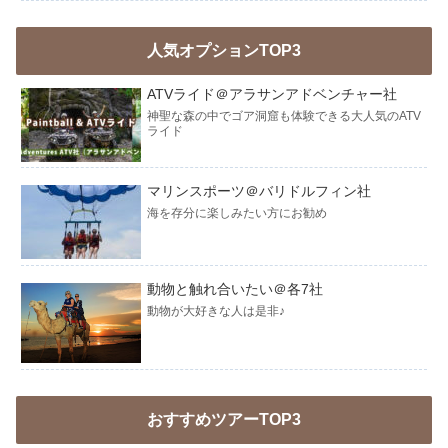
人気オプションTOP3
ATVライド＠アラサンアドベンチャー社
神聖な森の中でゴア洞窟も体験できる大人気のATV
ライド
マリンスポーツ＠バリドルフィン社
海を存分に楽しみたい方にお勧め
動物と触れ合いたい＠各7社
動物が大好きな人は是非♪
おすすめツアーTOP3