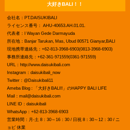
大好きBALI！！
会社名：PT.DAISUKIBALI
ライセンス番号： AHU-40653.AH.01.01.
代表者：I Wayan Gede Darmayuda
所在地：Banjar Tarukan, Mas, Ubud 80571 Gianyar,BALI
現地携帯連絡先：+62-813-3968-6903(0813-3968-6903)
事務所連絡先：+62-361-971559(0361-971559)
URL：http://www.daisukibali.com
Instagram：daisukibali_now
Twitter：@Daisukibali11
Ameba Blog : 「大好きBALI!!」のHAPPY BALI LIFE
Mail：mail@daisukibali.com
LINE ID：daisukibali
WhatsApp：+62-813-3968-6903
営業時間：月-土 8：30～16：30 / 日祝 8：30～12：30 / ニ
ョピ 休業