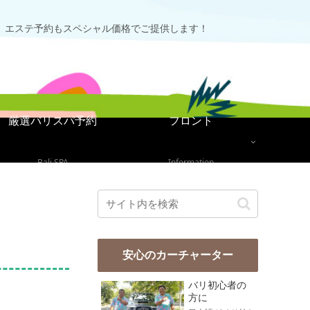
、エステ予約もスペシャル価格でご提供します！
厳選バリスパ予約
フロント
Bali SPA
Information
安心のカーチャーター
バリ初心者の
方に