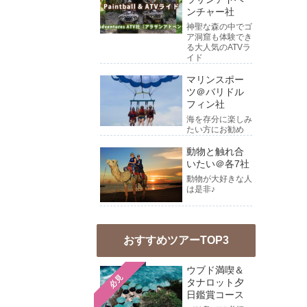
ンチャー社
神聖な森の中でゴ
ア洞窟も体験でき
る大人気のATVラ
イド
マリンスポー
ツ＠バリドル
フィン社
海を存分に楽しみ
たい方にお勧め
動物と触れ合
いたい＠各7社
動物が大好きな人
は是非♪
おすすめツアーTOP3
ウブド満喫＆
必見
タナロット夕
日鑑賞コース