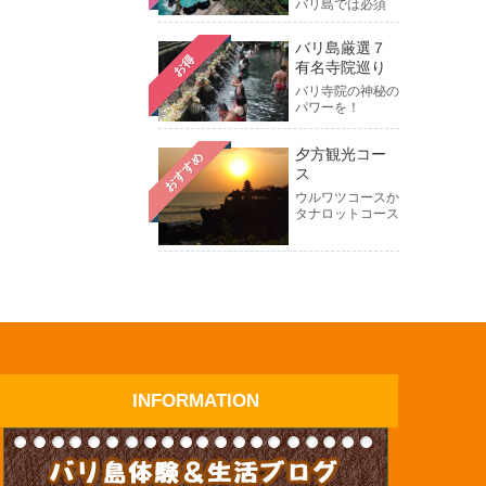
バリ島では必須
バリ島厳選７
お得
有名寺院巡り
バリ寺院の神秘の
パワーを！
夕方観光コー
おすすめ
ス
ウルワツコースか
タナロットコース
INFORMATION