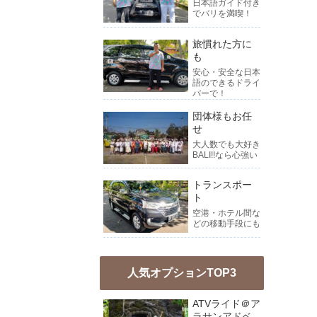
日本語ガイド付き
でバリを満喫！
旅慣れた方に
も
安心・安全な日本
語のできるドライ
バーで！
団体様もお任
せ
大人数でも大好き
BALI!!なら心強い
トランスポー
ト
空港・ホテル間な
どの移動手段にも
人気オプションTOP3
ATVライド＠ア
ラサンアドベ