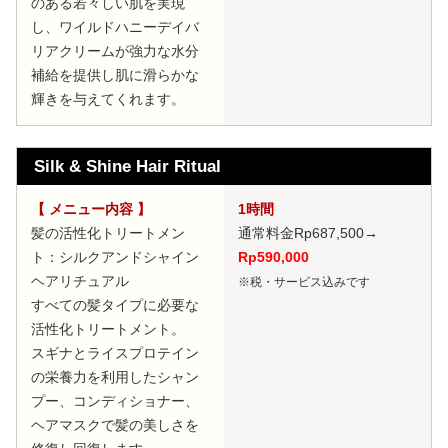
のある若々しい肌を実現
し、ワイルドハニーデイバ
リアクリームが強力な水分
補給を提供し肌に滑らかな
輝きを与えてくれます。
Silk & Shine Hair Ritual
【 メニュー内容 】
1時間
髪の活性化トリートメン
通常料金Rp687,500
→
ト：シルクアンドシャイン
Rp590,000
ヘアリチュアル
※税・サービス込みです
すべての髪タイプに必要な
活性化トリートメント。
スギナとライスプロテイン
の栄養力を利用したシャン
プー、コンディショナー、
ヘアマスクで髪の美しさを