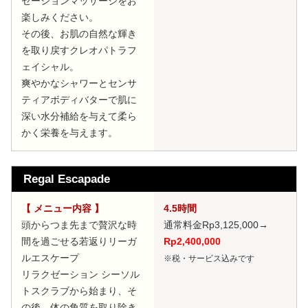
ゼーションマッサージをお
楽しみください。
その後、お肌の自然な輝き
を取り戻すクレオパトラフ
ェイシャル。
爽やかなシャワーとセンサ
ティアボディバターで肌に
深い水分補給を与えて柔ら
かく栄養を与えます。
Regal Escapade
【 メニュー内容 】
4.5時間
頭からつま先まで贅沢な時
通常料金Rp3,125,000
→
間を過ごせる若返りリーガ
Rp2,400,000
ルエスケープ
※税・サービス込みです
リラクゼーション シーソル
トスクラブから始まり、そ
の後、体の角質を取り除き