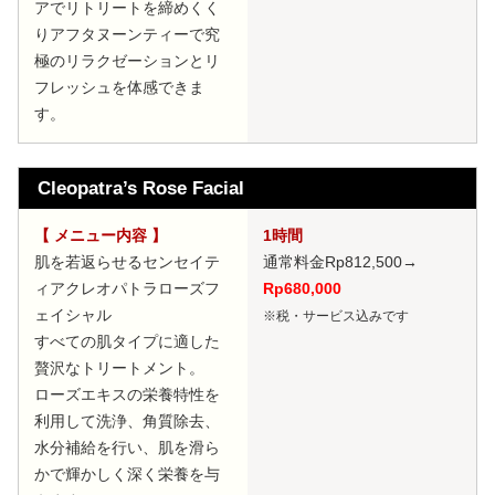
アでリトリートを締めくく
りアフタヌーンティーで究
極のリラクゼーションとリ
フレッシュを体感できま
す。
Cleopatra’s Rose Facial
【 メニュー内容 】
1時間
肌を若返らせるセンセイテ
通常料金Rp812,500
→
ィアクレオパトラローズフ
Rp680,000
ェイシャル
※税・サービス込みです
すべての肌タイプに適した
贅沢なトリートメント。
ローズエキスの栄養特性を
利用して洗浄、角質除去、
水分補給を行い、肌を滑ら
かで輝かしく深く栄養を与