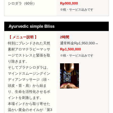
シロダラ（60分）
Rp900,000
※税・サービス込みです
Ayurvedic simple Bliss
【 メニュー説明 】
2時間
特別にブレンドされた天然
通常料金Rp1,950,000
→
素材アロマテラピーマッサ
Rp1,500,000
ージでストレスと緊張を取
※税・サービス込みです
り除きます。
そしてプラナシロダラは、
マインドスムージングイン
ディアンマッサージ（頭・
頭皮・首・肩）から始ま
り、生命を活性化させるポ
イントを刺激します。
本場インドから取り寄せた
温かい黄金のオイルが「第3