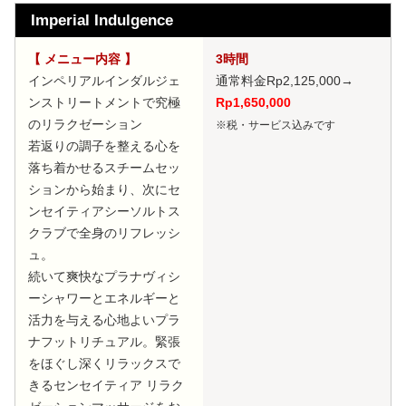
Imperial Indulgence
【 メニュー内容 】
3時間
インペリアルインダルジェ
通常料金Rp2,125,000
→
ンストリートメントで究極
Rp1,650,000
のリラクゼーション
※税・サービス込みです
若返りの調子を整える心を
落ち着かせるスチームセッ
ションから始まり、次にセ
ンセイティアシーソルトス
クラブで全身のリフレッシ
ュ。
続いて爽快なプラナヴィシ
ーシャワーとエネルギーと
活力を与える心地よいプラ
ナフットリチュアル。緊張
をほぐし深くリラックスで
きるセンセイティア リラク